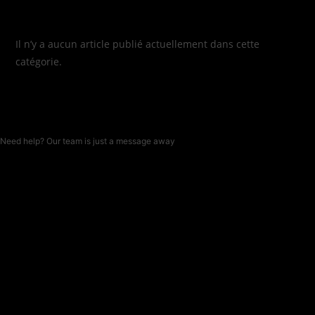
Skip
to
content
Il n’y a aucun article publié actuellement dans cette
catégorie.
Need help? Our team is just a message away