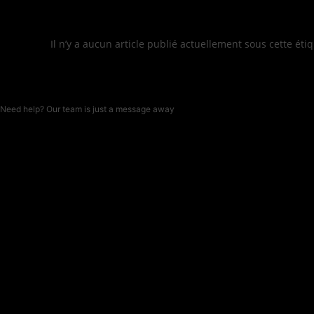
Skip
to
content
Il n’y a aucun article publié actuellement sous cette étiq
Need help? Our team is just a message away