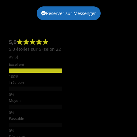
Réserver sur Messenger
5,0
5,0 étoiles sur 5 (selon 22
avis)
Excellent
Très bon
Moyen
Passable
Décevant